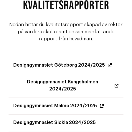
KVALITETSRAPPORTER
Nedan hittar du kvalitetsrapport skapad av rektor
på vardera skola samt en sammanfattande
rapport från huvudman.
Designgymnasiet Göteborg 2024/2025
(
ö
Designgymnasiet Kungsholmen
p
(
2024/2025
p
ö
n
p
a
Designgymnasiet Malmö 2024/2025
(
p
s
ö
n
i
Designgymnasiet Sickla 2024/2025
p
a
n
p
s