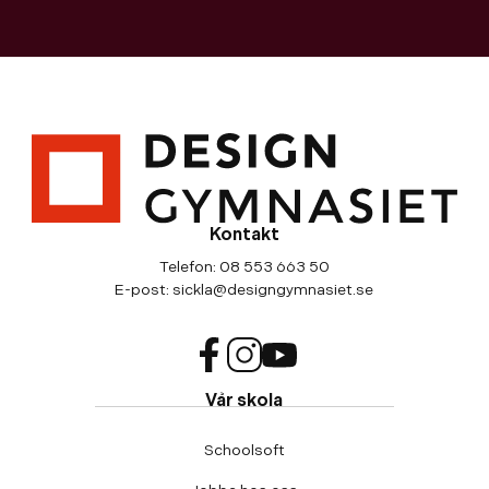
s
t
e
r
)
Kontakt
Telefon:
08 553 663 50
E-post:
sickla@designgymnasiet.se
f
i
y
Vår skola
a
n
o
c
s
u
Schoolsoft
e
t
t
b
a
u