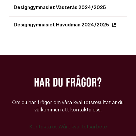
y
n
i
t
Designgymnasiet Västerås 2024/2025
a
n
t
s
y
f
Designgymnasiet Huvudman 2024/2025
i
t
(
ö
n
t
ö
n
y
f
p
s
t
ö
p
t
t
n
n
e
f
s
a
r
ö
t
s
)
HAR DU FRÅGOR?
n
e
i
s
r
n
t
)
y
e
t
Om du har frågor om våra kvalitetsresultat är du
r
t
välkommen att kontakta oss.
)
f
ö
Kontakta oss
Vårt kvalitetsarbete
n