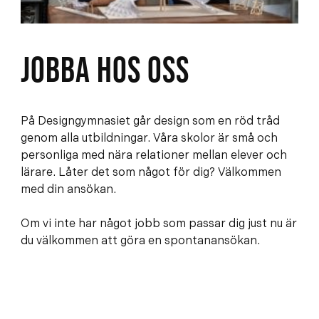
e
f
h
o
å
t
l
JOBBA HOS OSS
l
På Designgymnasiet går design som en röd tråd
genom alla utbildningar. Våra skolor är små och
personliga med nära relationer mellan elever och
lärare. Låter det som något för dig? Välkommen
med din ansökan.
Om vi inte har något jobb som passar dig just nu är
du välkommen att göra en spontanansökan.