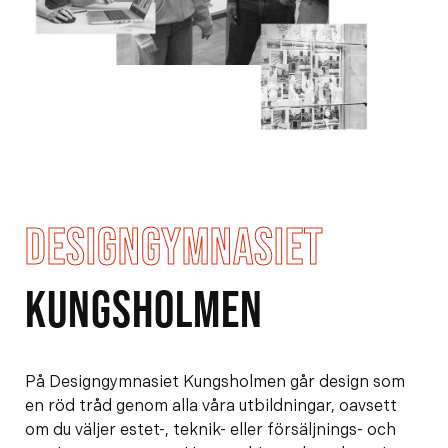
e
f
h
o
å
t
l
l
DESIGNGYMNASIET
KUNGSHOLMEN
På Designgymnasiet Kungsholmen går design som
en röd tråd genom alla våra utbildningar, oavsett
om du väljer estet-, teknik- eller försäljnings- och