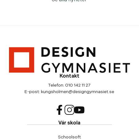
Kontakt
Telefon:
010 142 11 27
E-post:
kungsholmen@designgymnasiet.se
f
i
y
Vår skola
a
n
o
c
s
u
Schoolsoft
e
t
t