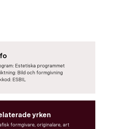
nfo
ogram:
Estetiska programmet
riktning:
Bild och formgivning
kkod:
ESBIL
elaterade yrken
fisk formgivare, originalare, art