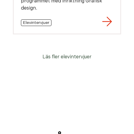
programmet med inriktning Grafisk
design.
Elevintervjuer
Läs fler elevintervjuer