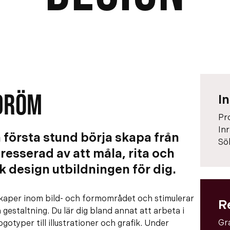
RDRÖM
I
Pr
In
n första stund börja skapa från
Sö
tresserad av att måla, rita och
sk design utbildningen för dig.
kaper inom bild- och formområdet och stimulerar
R
h gestaltning. Du lär dig bland annat att arbeta i
Gra
otyper till illustrationer och grafik. Under