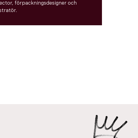
rector, förpackningsdesigner och
ustratör.