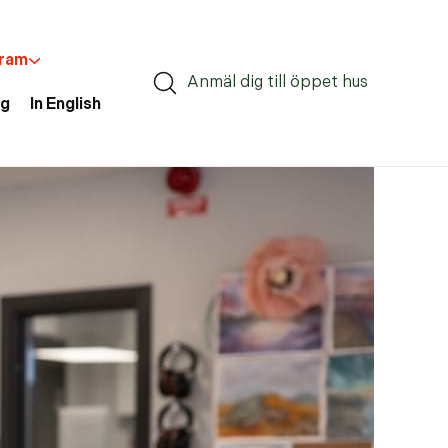
gram
Anmäl dig till öppet hus
ag
In English