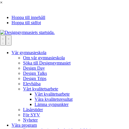
×
Hoppa till innehåll
Hoppa till sidfot
Vår gymnasieskola
Om vår gymnasieskola
Söka till Designgymnasiet
Design Day
Design Talks
Design Trips
Elevhälsa
Vårt kvalitetsarbete
Vårt kvalitetsarbete
Våra kvalitetsresultat
Lämna synpunkter
Läsårstider
För SYV
Nyheter
Våra program