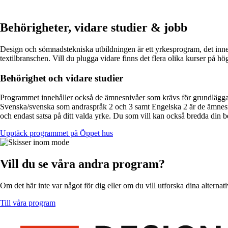
Behörigheter, vidare studier & jobb
Design och sömnadstekniska utbildningen är ett yrkesprogram, det inneb
textilbranschen. Vill du plugga vidare finns det flera olika kurser på hö
Behörighet och vidare studier
Programmet innehåller också de ämnesnivåer som krävs för grundläggan
Svenska/svenska som andraspråk 2 och 3 samt Engelska 2 är de ämnesni
och endast satsa på ditt valda yrke. Du som vill kan också bredda din b
Upptäck programmet på Öppet hus
Vill du se våra andra program?
Om det här inte var något för dig eller om du vill utforska dina alternat
Till våra program