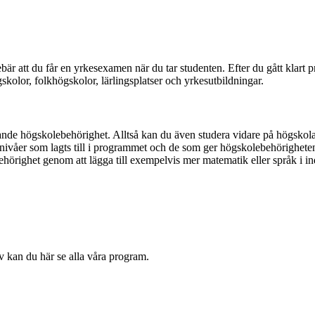
är att du får en yrkesexamen när du tar studenten. Efter du gått klart
gskolor, folkhögskolor, lärlingsplatser och yrkesutbildningar.
de högskolebehörighet. Alltså kan du även studera vidare på högskola 
våer som lagts till i programmet och de som ger högskolebehörigheten
ehörighet genom att lägga till exempelvis mer matematik eller språk i in
iv kan du här se alla våra program.