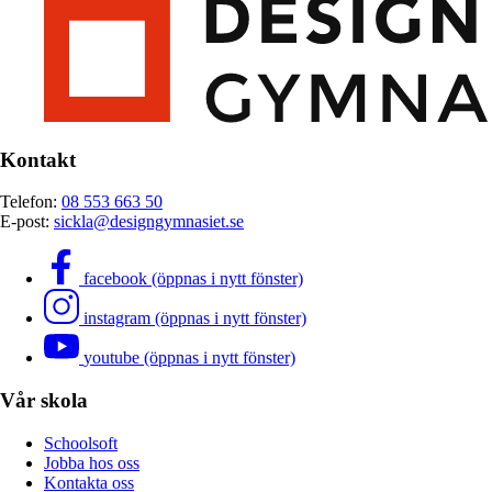
Kontakt
Telefon:
08 553 663 50
E-post:
sickla@designgymnasiet.se
facebook (öppnas i nytt fönster)
instagram (öppnas i nytt fönster)
youtube (öppnas i nytt fönster)
Vår skola
Schoolsoft
Jobba hos oss
Kontakta oss