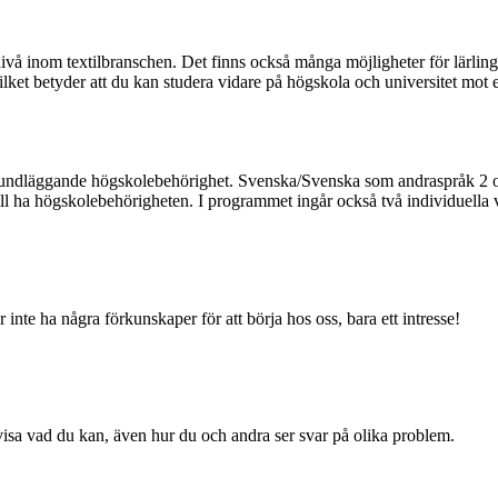
ivå inom textilbranschen. Det finns också många möjligheter för lärling
ket betyder att du kan studera vidare på högskola och universitet mot
grundläggande högskolebehörighet. Svenska/Svenska som andraspråk 2 o
l ha högskolebehörigheten. I programmet ingår också två individuella v
te ha några förkunskaper för att börja hos oss, bara ett intresse!
r visa vad du kan, även hur du och andra ser svar på olika problem.