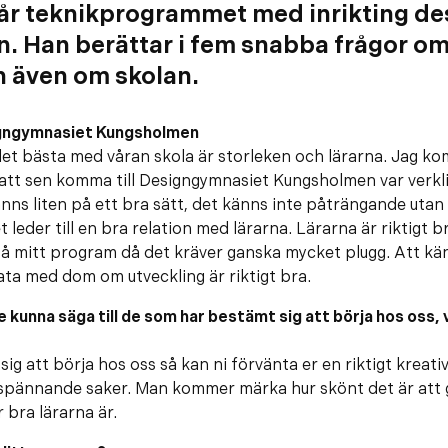
r teknikprogrammet med inrikting de
. Han berättar i fem snabba frågor om
h även om skolan.
igngymnasiet Kungsholmen
 det bästa med våran skola är storleken och lärarna. Jag k
att sen komma till Designgymnasiet Kungsholmen var verkli
nns liten på ett bra sätt, det känns inte påträngande utan
t leder till en bra relation med lärarna. Lärarna är riktigt
 på mitt program då det kräver ganska mycket plugg. Att k
ta med dom om utveckling är riktigt bra.
le kunna säga till de som har bestämt sig att börja hos oss,
sig att börja hos oss så kan ni förvänta er en riktigt kreat
pännande saker. Man kommer märka hur skönt det är att g
 bra lärarna är.