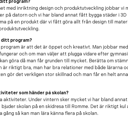
å ditt program?
t med inriktning design och produktutveckling jobbar vi m
er på datorn och vi har bland annat fått bygga städer i 3D
 på en produkt där vi fått göra allt från design till mate
 produktutveckling.
 ditt program?
 program är att det är öppet och kreativt. Man jobbar med
 fungerar och om man väljer att plugga vidare efter gymnasie
kan göra då man får grunden till mycket. Berätta om stämn
är riktigt bra, man har bra relationer med både lärarna oc
ten gör det verkligen stor skillnad och man får en helt ann
ktiviteter som händer på skolan?
ra aktiviteter. Under vintern sker mycket vi har bland annat
 bjuder skolan på en skidresa till Romme. Det är riktigt kul 
gång så kan man lära känna flera på skolan.