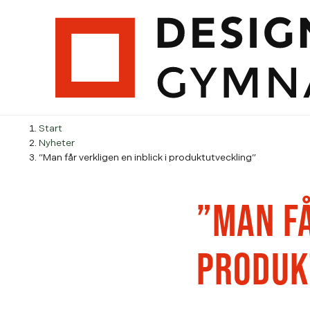
H
H
Start
o
o
Nyheter
p
p
”Man får verkligen en inblick i produktutveckling”
p
p
a
a
”MAN FÅ
t
t
i
i
l
l
PRODUK
l
l
i
s
n
i
n
d