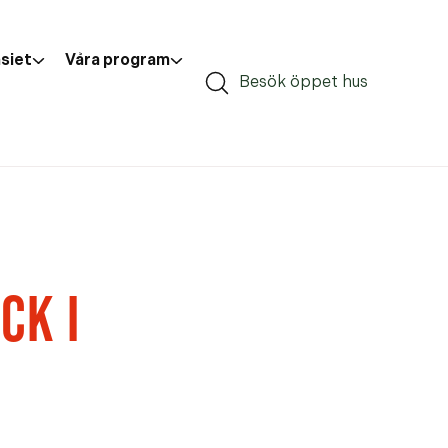
siet
Våra program
Besök öppet hus
CK I