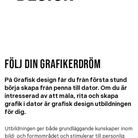
e
f
h
o
å
t
l
l
FÖLJ DIN GRAFIKERDRÖM
På Grafisk design får du från första stund
börja skapa från penna till dator. Om du är
intresserad av att måla, rita och skapa
grafik i dator är grafisk design utbildningen
för dig.
Utbildningen ger både grundläggande kunskaper inom
bild- och formområdet och stimulerar till personlig