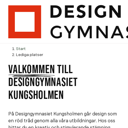
H
H
Start
o
o
Lediga platser
p
p
VÄLKOMMEN
TILL
p
p
a
a
DESIGNGYMNASIET
t
t
i
i
KUNGSHOLMEN
l
l
l
l
i
s
På Designgymnasiet Kungsholmen går design som
n
i
en röd tråd genom alla våra utbildningar. Hos oss
n
d
hittar du en kreativ och stimulerande stämning,