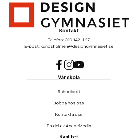
Kontakt
Telefon:
010 142 11 27
E-post:
kungsholmen@designgymnasiet.se
f
i
y
Vår skola
a
n
o
c
s
u
Schoolsoft
e
t
t
b
a
u
Jobba hos oss
o
g
b
o
r
e
Kontakta oss
k
a
(
(
m
ö
En del av AcadeMedia
ö
(
p
Kvalitet
p
ö
p