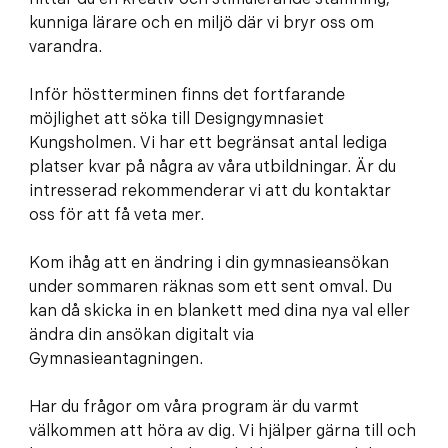
e
f
kunniga lärare och en miljö där vi bryr oss om
h
o
varandra.
å
t
l
Inför höstterminen finns det fortfarande
l
möjlighet att söka till Designgymnasiet
Kungsholmen. Vi har ett begränsat antal lediga
platser kvar på några av våra utbildningar. Är du
intresserad rekommenderar vi att du kontaktar
oss för att få veta mer.
Kom ihåg att en ändring i din gymnasieansökan
under sommaren räknas som ett sent omval. Du
kan då skicka in en blankett med dina nya val eller
ändra din ansökan digitalt via
Gymnasieantagningen.
Har du frågor om våra program är du varmt
välkommen att höra av dig. Vi hjälper gärna till och