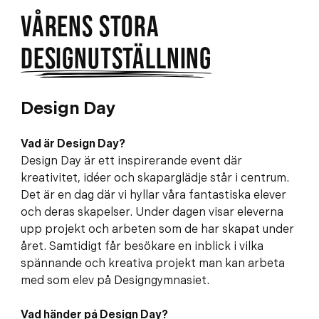
e
f
VÅRENS STORA
h
o
å
t
DESIGNUTSTÄLLNING
l
l
Design Day
Vad är Design Day?
Design Day är ett inspirerande event där
kreativitet, idéer och skaparglädje står i centrum.
Det är en dag där vi hyllar våra fantastiska elever
och deras skapelser. Under dagen visar eleverna
upp projekt och arbeten som de har skapat under
året. Samtidigt får besökare en inblick i vilka
spännande och kreativa projekt man kan arbeta
med som elev på Designgymnasiet.
Vad händer på Design Day?