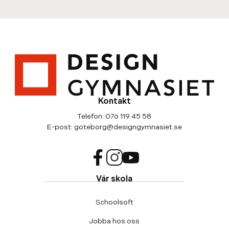
Kontakt
Telefon:
076 119 45 58
E-post:
goteborg@designgymnasiet.se
f
i
y
Vår skola
a
n
o
c
s
u
Schoolsoft
e
t
t
b
a
u
Jobba hos oss
o
g
b