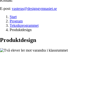
Kontakt
E-post:
vasteras@designgymnasiet.se
Start
Program
Teknikprogrammet
Produktdesign
Produkt­design