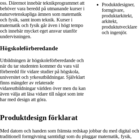
oss. Däremot innebär teknikprogrammet att
Produktdesigner,
behöver vara beredd på utmanande kurser i
formgivare,
naturvetenskapliga ämnen som matematik
produktarkitekt,
och fysik, samt inom teknik. Kurser i
arkitekt,
matematik och fysik går även i högt tempo
produktutvecklare
och innebär mycket eget ansvar utanför
och ingenjör.
undervisningen.
Högskoleförberedande
Utbildningen är högskoleförberedande och
när du tar studenten kommer du vara väl
förberedd för vidare studier på högskola,
universitet och yrkesutbildningar. Självklart
finns mängder av relaterade
vidareutbildningar världen över men du kan
även välja att läsa vidare till något som inte
har med design att göra.
Produktdesign förklarat
Med datorn och handen som främsta redskap jobbar du med digital och
traditionell formgivning samtidigt som du pluggar matematik, fysik,