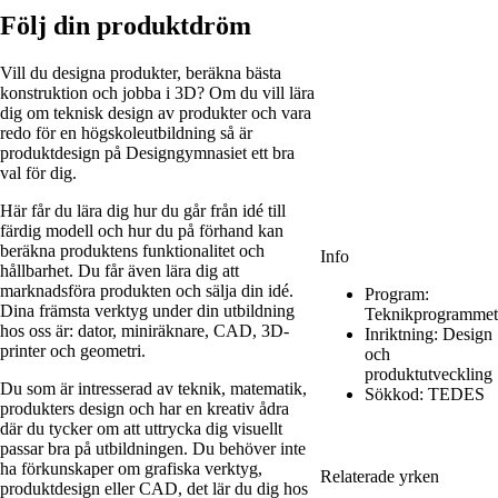
Följ din produktdröm
Vill du designa produkter, beräkna bästa
konstruktion och jobba i 3D? Om du vill lära
dig om teknisk design av produkter och vara
redo för en högskoleutbildning så är
produktdesign på Designgymnasiet ett bra
val för dig.
Här får du lära dig hur du går från idé till
färdig modell och hur du på förhand kan
beräkna produktens funktionalitet och
Info
hållbarhet. Du får även lära dig att
marknadsföra produkten och sälja din idé.
Program:
Dina främsta verktyg under din utbildning
Teknikprogrammet
hos oss är: dator, miniräknare, CAD, 3D-
Inriktning:
Design
printer och geometri.
och
produktutveckling
Du som är intresserad av teknik, matematik,
Sökkod:
TEDES
produkters design och har en kreativ ådra
där du tycker om att uttrycka dig visuellt
passar bra på utbildningen. Du behöver inte
ha förkunskaper om grafiska verktyg,
Relaterade yrken
produktdesign eller CAD, det lär du dig hos