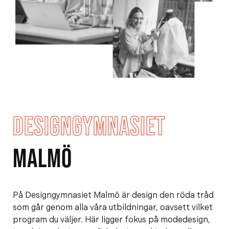
e
f
h
o
å
t
l
l
DESIGNGYMNASIET
MALMÖ
På Designgymnasiet Malmö är design den röda tråd
som går genom alla våra utbildningar, oavsett vilket
program du väljer. Här ligger fokus på modedesign,