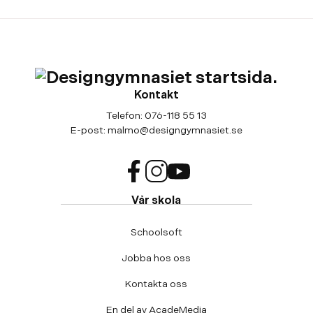
Kontakt
Telefon:
076-118 55 13
E-post:
malmo@designgymnasiet.se
f
i
y
Vår skola
a
n
o
c
s
u
Schoolsoft
e
t
t
b
a
u
Jobba hos oss
o
g
b
o
r
e
Kontakta oss
k
a
(
(
m
ö
En del av AcadeMedia